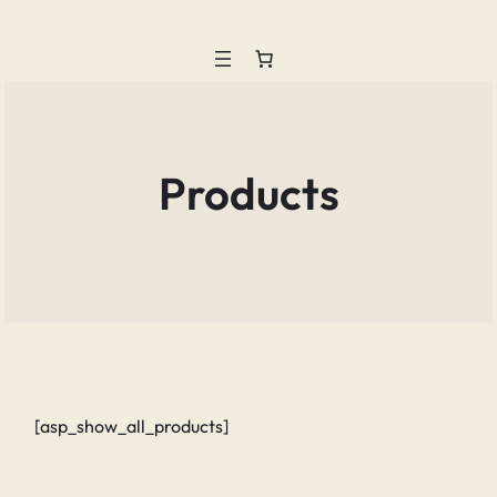
Aller
au
contenu
Products
[asp_show_all_products]